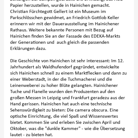
Papier herzustellen, wurde in Hainichen gemacht.
Christian Fürchtegott Gellert ist ein Museum im
Parkschlösschen gewidmet, an Friedrich Gottlob Keller
erinnern wir mit der Dauerausstellung im Hainichener
Rathaus. Weitere bekannte Personen mit Bezug auf
Hainichen finden Sie an der Fassade des EDEKA-Markts
der Generationen und auch gleich die passenden
Erklärungen dazu.
Die Geschichte von Hainichen ist sehr interessant: Im 12.
Jahrhundert als Waldhufendorf gegründet, entwickelte
sich Hainichen schnell zu einem Marktflecken und dann zu
einer Weberstadt, in der die Tuchmacherei und die
Leinenweberei zu hoher Blüte gelangten. Hainichener
Tuche und Flanelle wurden den Produzenten auf den
großen Messen in Leipzig und Frankfurt geradezu aus der
Hand gerissen. Hainichen hat auch eine technische
Sehenswürdigkeit zu bieten: Die camera obscura. Eine
optische Einrichtung, die viel Spaß und Wissenswertes
bietet. Kommen Sie und erleben Sie zwischen April und
Oktober, was die "dunkle Kammer" - wie die Übersetzung
lautet - zu bieten hat.