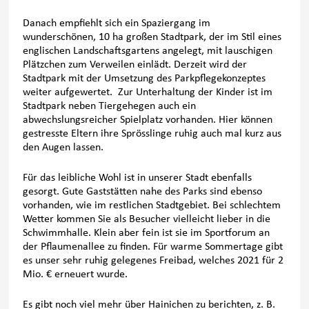
Danach empfiehlt sich ein Spaziergang im
wunderschönen, 10 ha großen Stadtpark, der im Stil eines
englischen Landschaftsgartens angelegt, mit lauschigen
Plätzchen zum Verweilen einlädt. Derzeit wird der
Stadtpark mit der Umsetzung des Parkpflegekonzeptes
weiter aufgewertet. Zur Unterhaltung der Kinder ist im
Stadtpark neben Tiergehegen auch ein
abwechslungsreicher Spielplatz vorhanden. Hier können
gestresste Eltern ihre Sprösslinge ruhig auch mal kurz aus
den Augen lassen.
Für das leibliche Wohl ist in unserer Stadt ebenfalls
gesorgt. Gute Gaststätten nahe des Parks sind ebenso
vorhanden, wie im restlichen Stadtgebiet. Bei schlechtem
Wetter kommen Sie als Besucher vielleicht lieber in die
Schwimmhalle. Klein aber fein ist sie im Sportforum an
der Pflaumenallee zu finden. Für warme Sommertage gibt
es unser sehr ruhig gelegenes Freibad, welches 2021 für 2
Mio. € erneuert wurde.
Es gibt noch viel mehr über Hainichen zu berichten, z. B.