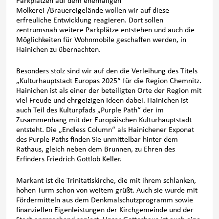
Parkplätzen auf dem ehemaligen
Molkerei-/Brauereigelände wollen wir auf diese
erfreuliche Entwicklung reagieren. Dort sollen
zentrumsnah weitere Parkplätze entstehen und auch die
Möglichkeiten für Wohnmobile geschaffen werden, in
Hainichen zu übernachten.
Besonders stolz sind wir auf den die Verleihung des Titels
„Kulturhauptstadt Europas 2025“ für die Region Chemnitz.
Hainichen ist als einer der beteiligten Orte der Region mit
viel Freude und ehrgeizigen Ideen dabei. Hainichen ist
auch Teil des Kulturpfads „Purple Path“ der im
Zusammenhang mit der Europäischen Kulturhauptstadt
entsteht. Die „Endless Column“ als Hainichener Exponat
des Purple Paths finden Sie unmittelbar hinter dem
Rathaus, gleich neben dem Brunnen, zu Ehren des
Erfinders Friedrich Gottlob Keller.
Markant ist die Trinitatiskirche, die mit ihrem schlanken,
hohen Turm schon von weitem grüßt. Auch sie wurde mit
Fördermitteln aus dem Denkmalschutzprogramm sowie
finanziellen Eigenleistungen der Kirchgemeinde und der