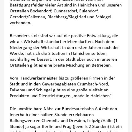
Betätigungsfelder vieler Art sind in Hainichen und unseren
Ortsteilen Bockendorf, Cunnersdorf, Eulendorf,
Gersdorf/Falkenau, Riechberg/Siegfried und Schlegel
vorhanden.
Besonders stolz sind wir auf die positive Entwicklung, die
wir als Wirtschaftsstandort erleben durften. Nach dem
Niedergang der Wirtschaft in den ersten Jahren nach der
Wende, hat sich die Situation in Hainichen seitdem
nachhaltig verbessert. In der Stadt aber auch in unseren
Ortsteilen gibt es eine breite Mischung an Betrieben.
Vom Handwerkermeister bis zu größeren Firmen in der
Stadt und in den Gewerbegebieten Crumbach-Nord,
Falkenau und Schlegel gibt es eine große Vielfalt an
Produkten und Dienstleistungen „made in Hainichen“.
Die unmittelbare Nähe zur Bundesautobahn A 4 mit den
innerhalb einer halben Stunde erreichbaren
Ballungszentren Chemnitz und Dresden, Leipzig/Halle (1
Stunde) ja sogar Berlin und Prag (jeweils 2 Stunden) ist ein