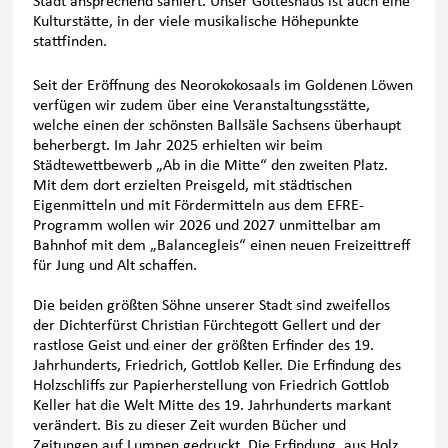
Stadt ansprechend saniert. Unser Gotteshaus ist auch eine
Kulturstätte, in der viele musikalische Höhepunkte
stattfinden.
Seit der Eröffnung des Neorokokosaals im Goldenen Löwen
verfügen wir zudem über eine Veranstaltungsstätte,
welche einen der schönsten Ballsäle Sachsens überhaupt
beherbergt. Im Jahr 2025 erhielten wir beim
Städtewettbewerb „Ab in die Mitte“ den zweiten Platz.
Mit dem dort erzielten Preisgeld, mit städtischen
Eigenmitteln und mit Fördermitteln aus dem EFRE-
Programm wollen wir 2026 und 2027 unmittelbar am
Bahnhof mit dem „Balancegleis“ einen neuen Freizeittreff
für Jung und Alt schaffen.
Die beiden größten Söhne unserer Stadt sind zweifellos
der Dichterfürst Christian Fürchtegott Gellert und der
rastlose Geist und einer der größten Erfinder des 19.
Jahrhunderts, Friedrich, Gottlob Keller. Die Erfindung des
Holzschliffs zur Papierherstellung von Friedrich Gottlob
Keller hat die Welt Mitte des 19. Jahrhunderts markant
verändert. Bis zu dieser Zeit wurden Bücher und
Zeitungen auf Lumpen gedruckt. Die Erfindung, aus Holz