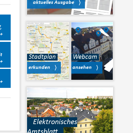
aktuelles Ausgabe
,
+
t
Stadtplan
Webcam
+
erkunden
ansehen
+
Elektronisches
Amtsblatt