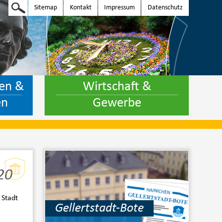
Sitemap
Kontakt
Impressum
Datenschutz
en &
Wirtschaft &
en
Gewerbe
20
 Stadt
Gellertstadt-Bote