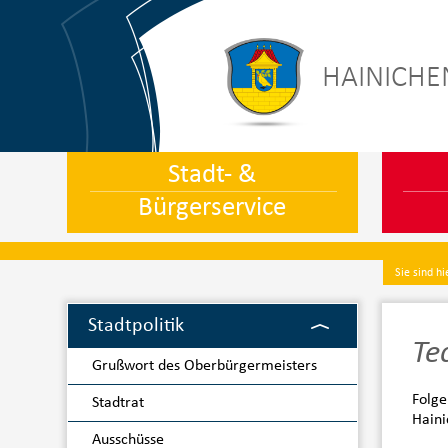
HAINICHE
Stadt- &
Bürgerservice
Sie sind hi
Stadtpolitik
Te
Grußwort des Oberbürgermeisters
Folge
Stadtrat
Haini
Ausschüsse