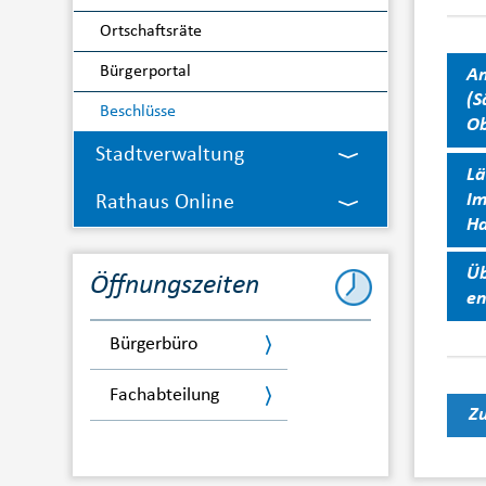
Ortschaftsräte
Bürgerportal
An
(S
Beschlüsse
Ob
Stadtverwaltung
Lä
Im
Rathaus Online
Ha
Üb
Öffnungszeiten
en
Bürgerbüro
Fachabteilung
Zu