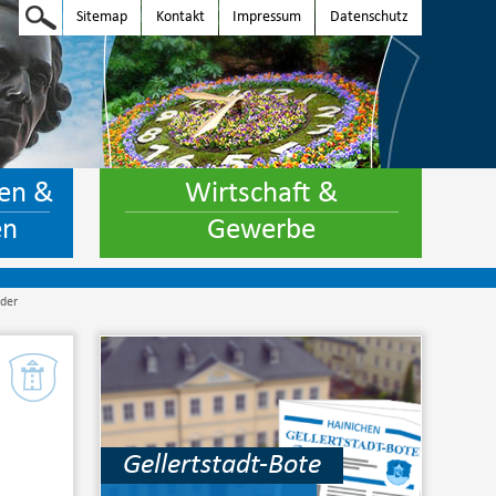
Sitemap
Kontakt
Impressum
Datenschutz
en &
Wirtschaft &
en
Gewerbe
nder
Gellertstadt-Bote