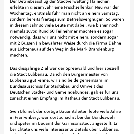
Der Betriebsausflug der Stadtverwaltung Hainichen
erlebte in diesem Jahr eine Frischzellenkur. Neu war der
Wochentag, erstmals fuhr man nicht an einem Samstag,
sondern bereits freitags zum Betriebsvergnügen. So waren
in diesem Jahr so viele Leute mit dabei, wie bisher noch
niemals zuvor. Rund 60 Teilnehmer machten es sogar
notwendig, dass wir uns nicht mit einem, sondern sogar
mit 2 Bussen (in bewährter Weise durch die Firma Dähne
aus Lichtenau) auf den Weg in die Mark Brandenburg
machten.
Das diesjährige Ziel war der Spreewald und hier speziell
die Stadt Lübbenau. Da ich den Bürgermeister von
Lübbenau gut kenne, wir sind beide gemeinsam im
Bundesausschuss für Städtebau und Umwelt des
Deutschen Städte- und Gemeindebundes, gab es für uns
zunächst einen Empfang im Rathaus der Stadt Lübbenau.
Sven Blümel, der dortige Bauamtsleiter, lebte viele Jahre
in Frankenberg, war dort zunächst bei der Bundeswehr
und später im Bauamt der Garnisonsstadt angestellt. Er
berichtete uns viele interessante Details über Lübbenau.