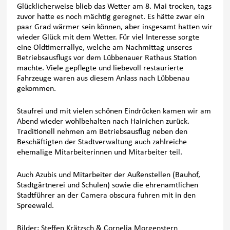
Glücklicherweise blieb das Wetter am 8. Mai trocken, tags
zuvor hatte es noch mächtig geregnet. Es hätte zwar ein
paar Grad wärmer sein können, aber insgesamt hatten wir
wieder Glück mit dem Wetter. Für viel Interesse sorgte
eine Oldtimerrallye, welche am Nachmittag unseres
Betriebsausflugs vor dem Lübbenauer Rathaus Station
machte. Viele gepflegte und liebevoll restaurierte
Fahrzeuge waren aus diesem Anlass nach Lübbenau
gekommen.
Staufrei und mit vielen schönen Eindrücken kamen wir am
Abend wieder wohlbehalten nach Hainichen zurück.
Traditionell nehmen am Betriebsausflug neben den
Beschäftigten der Stadtverwaltung auch zahlreiche
ehemalige Mitarbeiterinnen und Mitarbeiter teil.
Auch Azubis und Mitarbeiter der Außenstellen (Bauhof,
Stadtgärtnerei und Schulen) sowie die ehrenamtlichen
Stadtführer an der Camera obscura fuhren mit in den
Spreewald.
Bilder: Steffen Krätzsch & Cornelia Morgenstern