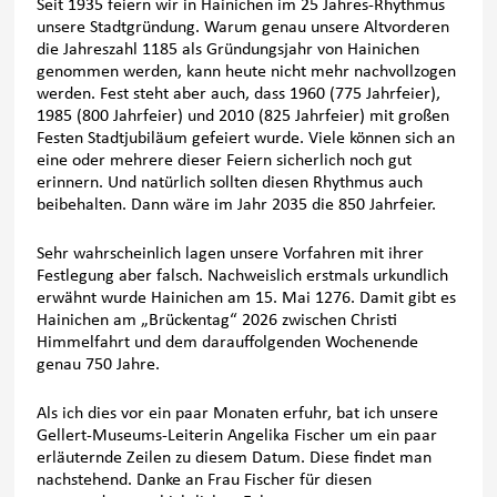
Seit 1935 feiern wir in Hainichen im 25 Jahres-Rhythmus
unsere Stadtgründung. Warum genau unsere Altvorderen
die Jahreszahl 1185 als Gründungsjahr von Hainichen
genommen werden, kann heute nicht mehr nachvollzogen
werden. Fest steht aber auch, dass 1960 (775 Jahrfeier),
1985 (800 Jahrfeier) und 2010 (825 Jahrfeier) mit großen
Festen Stadtjubiläum gefeiert wurde. Viele können sich an
eine oder mehrere dieser Feiern sicherlich noch gut
erinnern. Und natürlich sollten diesen Rhythmus auch
beibehalten. Dann wäre im Jahr 2035 die 850 Jahrfeier.
Sehr wahrscheinlich lagen unsere Vorfahren mit ihrer
Festlegung aber falsch. Nachweislich erstmals urkundlich
erwähnt wurde Hainichen am 15. Mai 1276. Damit gibt es
Hainichen am „Brückentag“ 2026 zwischen Christi
Himmelfahrt und dem darauffolgenden Wochenende
genau 750 Jahre.
Als ich dies vor ein paar Monaten erfuhr, bat ich unsere
Gellert-Museums-Leiterin Angelika Fischer um ein paar
erläuternde Zeilen zu diesem Datum. Diese findet man
nachstehend. Danke an Frau Fischer für diesen