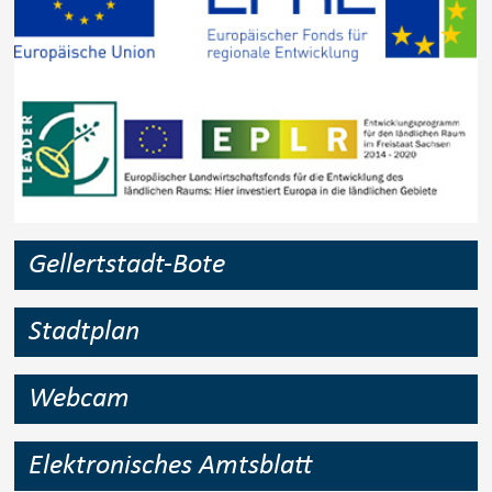
Gellertstadt-Bote
Stadtplan
Webcam
Elektronisches Amtsblatt