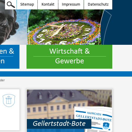
Sitemap
Kontakt
Impressum
Datenschutz
en &
Wirtschaft &
en
Gewerbe
nder
Gellertstadt-Bote