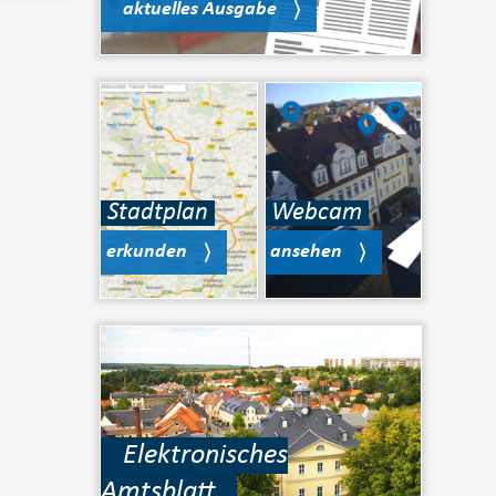
aktuelles Ausgabe
Stadtplan
Webcam
erkunden
ansehen
Elektronisches
Amtsblatt