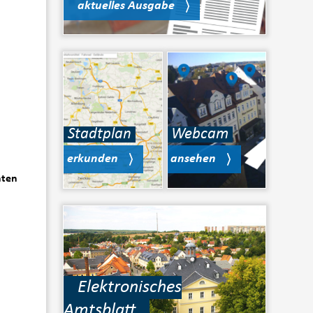
aktuelles Ausgabe
Stadtplan
Webcam
erkunden
ansehen
hten
Elektronisches
Amtsblatt