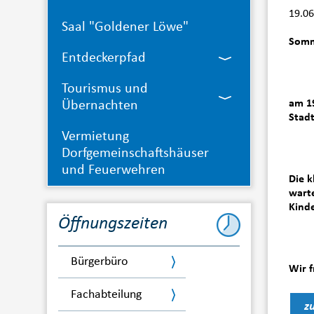
19.06
Saal "Goldener Löwe"
Somme
Entdeckerpfad
Tourismus und
am 19
Übernachten
Stadt
Vermietung
Dorfgemeinschaftshäuser
und Feuerwehren
Die k
warte
Kinde
Öffnungszeiten
Bürgerbüro
Wir f
Fachabteilung
z