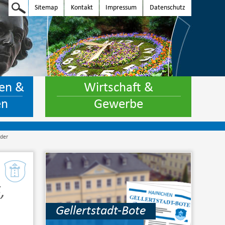
Sitemap
Kontakt
Impressum
Datenschutz
en &
Wirtschaft &
en
Gewerbe
nder
,
Gellertstadt-Bote