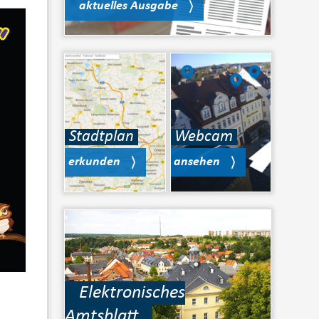
aktuelles Ausgabe
Stadtplan
Webcam
erkunden
ansehen
Elektronisches
Amtsblatt