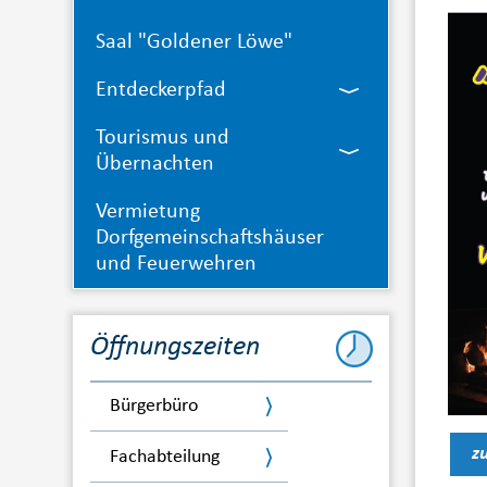
Saal "Goldener Löwe"
Entdeckerpfad
Tourismus und
Übernachten
Vermietung
Dorfgemeinschaftshäuser
und Feuerwehren
Öffnungszeiten
Bürgerbüro
z
Fachabteilung