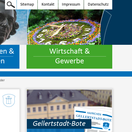
Sitemap
Kontakt
Impressum
Datenschutz
en &
Wirtschaft &
en
Gewerbe
nder
Gellertstadt-Bote