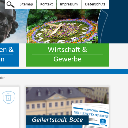
Sitemap
Kontakt
Impressum
Datenschutz
en &
Wirtschaft &
en
Gewerbe
nder
Gellertstadt-Bote