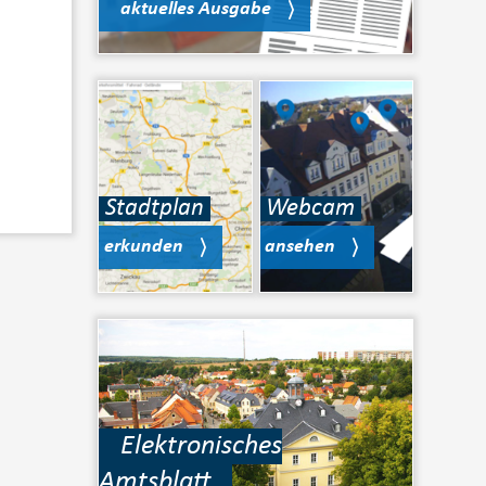
aktuelles Ausgabe
Stadtplan
Webcam
erkunden
ansehen
Elektronisches
Amtsblatt