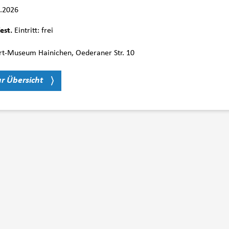
.2026
est.
Eintritt: frei
rt-Museum Hainichen, Oederaner Str. 10
ur Übersicht