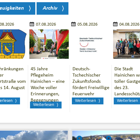
euigkeiten
Archiv
.08.2026
07.08.2026
05.08.2026
04.08.2026
chränkungen
45 Jahre
Deutsch-
Die Stadt
er
Pflegeheim
Tschechischer
Hainichen w
rtstraße vom
Hainichen – eine
Zukunftsfonds
toller Gastg
is 14. August
Woche voller
fördert Freiwillige
des 23.
Erinnerungen,
Feuerwehr
Landesschüt
Begegnungen
Cunnersdorf
erlesen
Weiterlesen
Weiterlesen
Weiterlesen
und...