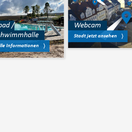
bad /
Webcam
chwimmhalle
Stadt jetzt ansehen
lle Informationen