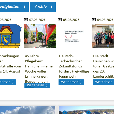
euigkeiten
Archiv
.08.2026
07.08.2026
05.08.2026
04.08.2026
chränkungen
45 Jahre
Deutsch-
Die Stadt
er
Pflegeheim
Tschechischer
Hainichen w
rtstraße vom
Hainichen – eine
Zukunftsfonds
toller Gastg
is 14. August
Woche voller
fördert Freiwillige
des 23.
Erinnerungen,
Feuerwehr
Landesschüt
Begegnungen
Cunnersdorf
erlesen
Weiterlesen
Weiterlesen
Weiterlesen
und...