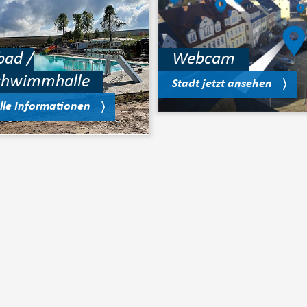
bad /
Webcam
chwimmhalle
Stadt jetzt ansehen
lle Informationen